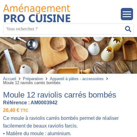
Panneau de gestion des cookies
Mots
R
clés
:
Accueil
Préparation
Appareil à pâtes - accessoires
Moule 12 raviolis carrés bombés
Moule 12 raviolis carrés bombés
Référence :
AM0003942
26,40
€
TTC
Ce moule à raviolis carrés bombés permet de réaliser
facilement de beaux raviolis farcis.
• Matière du moule : aluminium.