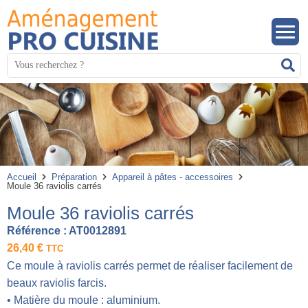
Panneau de gestion des cookies
Mots
R
clés
:
Accueil
Préparation
Appareil à pâtes - accessoires
Moule 36 raviolis carrés
Moule 36 raviolis carrés
Référence :
AT0012891
26,40
€
TTC
Ce moule à raviolis carrés permet de réaliser facilement de
beaux raviolis farcis.
• Matière du moule : aluminium.