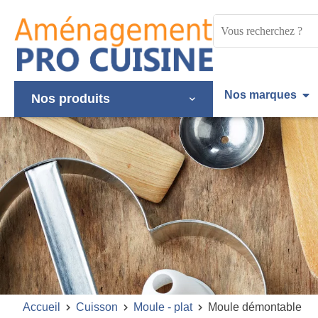
Panneau de gestion des cookies
Mots
clés
:
Nos marques
Nos produits
Accueil
Cuisson
Moule - plat
Moule démontable