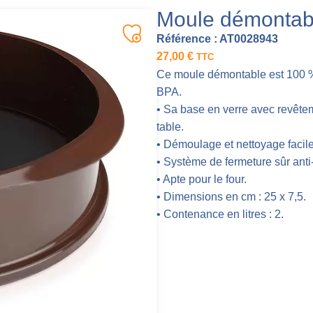
Moule démontab
Référence :
AT0028943
27,00
€
TTC
Ce moule démontable est 100 % e
BPA.
• Sa base en verre avec revêteme
table.
• Démoulage et nettoyage facile
• Système de fermeture sûr anti
• Apte pour le four.
• Dimensions en cm : 25 x 7,5.
• Contenance en litres : 2.