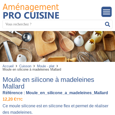
Panneau de gestion des cookies
Mots
R
clés
:
Accueil
Cuisson
Moule - plat
Moule en silicone à madeleines Mallard
Moule en silicone à madeleines
Mallard
Référence :
Moule_en_silicone_a_madeleines_Mallard
12,20
€
TTC
Ce moule silicone est en silicone flex et permet de réaliser
des madeleines.