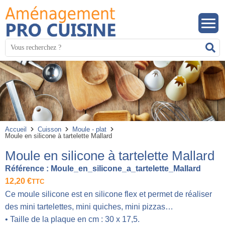
Panneau de gestion des cookies
Mots
R
clés
:
Accueil
Cuisson
Moule - plat
Moule en silicone à tartelette Mallard
Moule en silicone à tartelette Mallard
Référence :
Moule_en_silicone_a_tartelette_Mallard
12,20
€
TTC
Ce moule silicone est en silicone flex et permet de réaliser
des mini tartelettes, mini quiches, mini pizzas…
• Taille de la plaque en cm : 30 x 17,5.