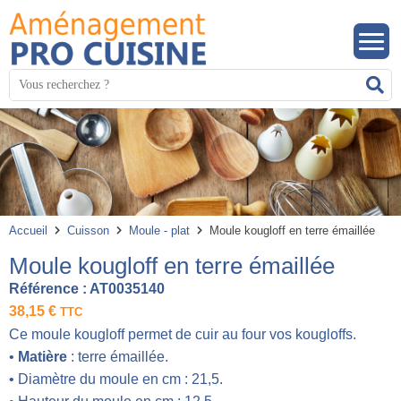
Panneau de gestion des cookies
Mots
R
clés
:
Accueil
Cuisson
Moule - plat
Moule kougloff en terre émaillée
Moule kougloff en terre émaillée
Référence :
AT0035140
38,15
€
TTC
Ce moule kougloff permet de cuir au four vos kougloffs.
•
Matière
: terre émaillée.
• Diamètre du moule en cm : 21,5.