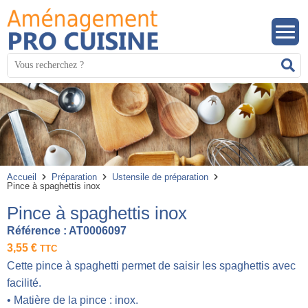
Panneau de gestion des cookies
Mots
R
clés
:
Accueil
Préparation
Ustensile de préparation
Pince à spaghettis inox
Pince à spaghettis inox
Référence :
AT0006097
3,55
€
TTC
Cette pince à spaghetti permet de saisir les spaghettis avec
facilité.
• Matière de la pince : inox.