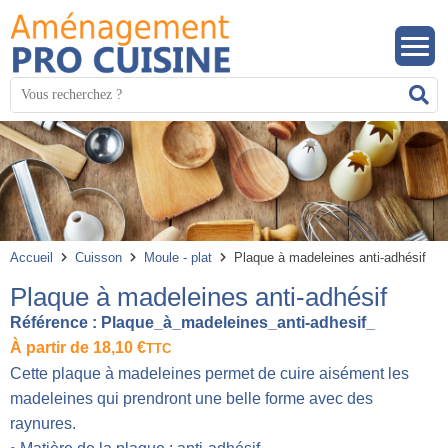
Panneau de gestion des cookies
Mots
R
clés
:
Accueil
Cuisson
Moule - plat
Plaque à madeleines anti-adhésif
Plaque à madeleines anti-adhésif
Référence :
Plaque_à_madeleines_anti-adhesif_
À partir de
18,10
€
TTC
Cette plaque à madeleines permet de cuire aisément les
madeleines qui prendront une belle forme avec des
raynures.