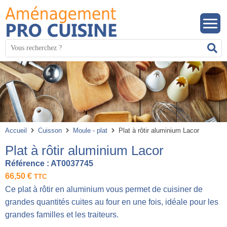
Panneau de gestion des cookies
Mots
R
clés
:
Accueil
Cuisson
Moule - plat
Plat à rôtir aluminium Lacor
Plat à rôtir aluminium Lacor
Référence :
AT0037745
66,50
€
TTC
Ce plat à rôtir en aluminium vous permet de cuisiner de
grandes quantités cuites au four en une fois, idéale pour les
grandes familles et les traiteurs.