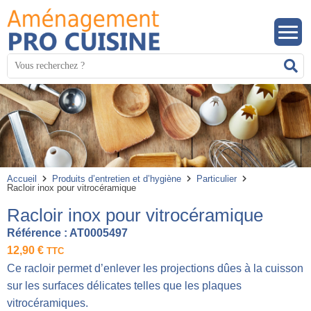
Panneau de gestion des cookies
Mots
R
clés
:
Accueil
Produits d’entretien et d’hygiène
Particulier
Racloir inox pour vitrocéramique
Racloir inox pour vitrocéramique
Référence :
AT0005497
12,90
€
TTC
Ce racloir permet d’enlever les projections dûes à la cuisson
sur les surfaces délicates telles que les plaques
vitrocéramiques.