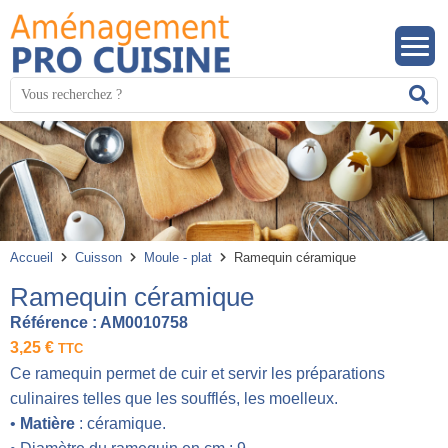
Panneau de gestion des cookies
Mots
R
clés
:
Accueil
Cuisson
Moule - plat
Ramequin céramique
Ramequin céramique
Référence :
AM0010758
3,25
€
TTC
Ce ramequin permet de cuir et servir les préparations
culinaires telles que les soufflés, les moelleux.
•
Matière
: céramique.