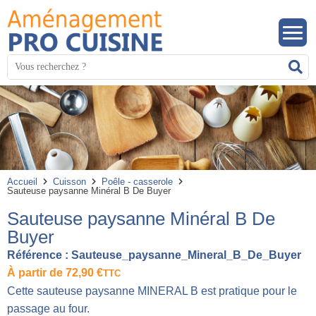
Panneau de gestion des cookies
Mots
R
clés
:
Accueil
Cuisson
Poêle - casserole
Sauteuse paysanne Minéral B De Buyer
Sauteuse paysanne Minéral B De
Buyer
Référence :
Sauteuse_paysanne_Mineral_B_De_Buyer
À partir de
72,90
€
TTC
Cette sauteuse paysanne MINERAL B est pratique pour le
passage au four.