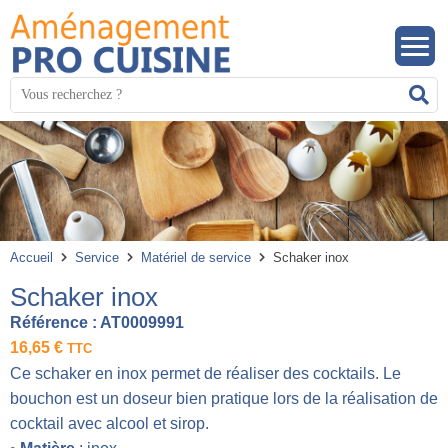
Panneau de gestion des cookies
Mots
R
clés
:
Accueil
Service
Matériel de service
Schaker inox
Schaker inox
Référence :
AT0009991
16,65
€
TTC
Ce schaker en inox permet de réaliser des cocktails. Le
bouchon est un doseur bien pratique lors de la réalisation de
cocktail avec alcool et sirop.