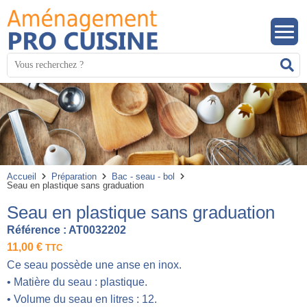
Panneau de gestion des cookies
Mots
R
clés
:
Accueil
Préparation
Bac - seau - bol
Seau en plastique sans graduation
Seau en plastique sans graduation
Référence :
AT0032202
11,00
€
TTC
Ce seau possède une anse en inox.
• Matière du seau : plastique.
• Volume du seau en litres : 12.