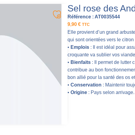
Sel rose des An
Référence :
AT0035544
9,90
€
TTC
Elle provient d’un grand arbuste
qui sont orientées vers le citro
•
Emplois
: Il est idéal pour a
croquante va sublier vos viande
•
Bienfaits
: Il permet de lutter 
contribue au bon fonctionnement
bon allié pour la santé des os e
•
Conservation
: Maintenir toujo
•
Origine
: Pays selon arrivage.