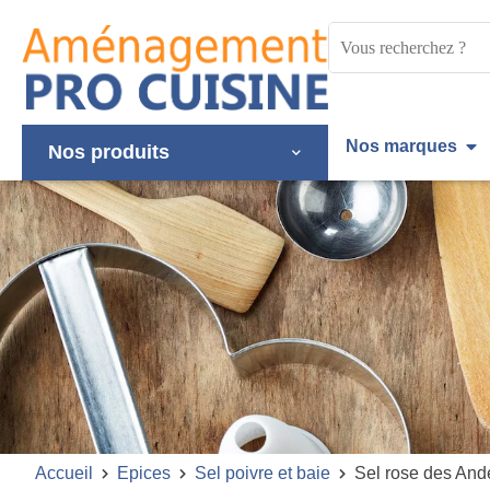
Panneau de gestion des cookies
Mots
clés
:
Nos marques
Nos produits
Accueil
Epices
Sel poivre et baie
Sel rose des And