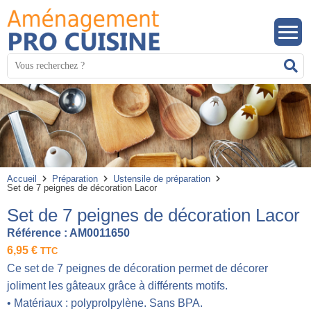
Panneau de gestion des cookies
Mots
R
clés
:
Accueil
Préparation
Ustensile de préparation
Set de 7 peignes de décoration Lacor
Set de 7 peignes de décoration Lacor
Référence :
AM0011650
6,95
€
TTC
Ce set de 7 peignes de décoration permet de décorer
joliment les gâteaux grâce à différents motifs.
• Matériaux : polyprolpylène. Sans BPA.