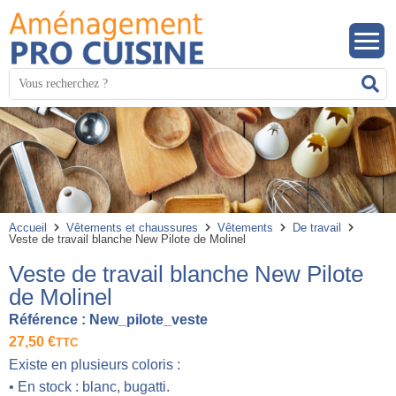
Panneau de gestion des cookies
Mots
R
clés
:
Accueil
Vêtements et chaussures
Vêtements
De travail
Veste de travail blanche New Pilote de Molinel
Veste de travail blanche New Pilote
de Molinel
Référence :
New_pilote_veste
27,50
€
TTC
Existe en plusieurs coloris :
• En stock : blanc, bugatti.