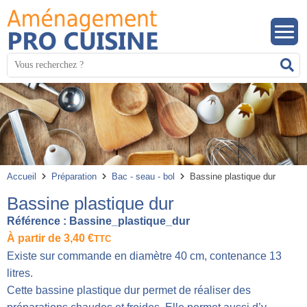
Panneau de gestion des cookies
Mots
R
clés
:
Accueil
Préparation
Bac - seau - bol
Bassine plastique dur
Bassine plastique dur
Référence :
Bassine_plastique_dur
À partir de
3,40
€
TTC
Existe sur commande en diamètre 40 cm, contenance 13
litres.
Cette bassine plastique dur permet de réaliser des