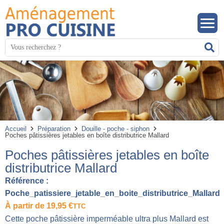
Panneau de gestion des cookies
Mots
R
clés
:
Accueil
Préparation
Douille - poche - siphon
Poches pâtissières jetables en boîte distributrice Mallard
Poches pâtissières jetables en boîte
distributrice Mallard
Référence :
Poche_patissiere_jetable_en_boite_distributrice_Mallard
À partir de
19,95
€
TTC
Cette poche pâtissière imperméable ultra plus Mallard est