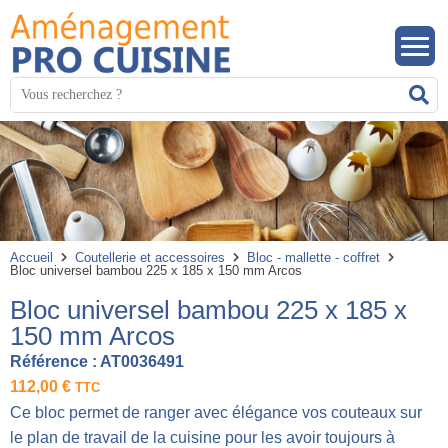
Panneau de gestion des cookies
Mots
R
clés
:
Accueil
Coutellerie et accessoires
Bloc - mallette - coffret
Bloc universel bambou 225 x 185 x 150 mm Arcos
Bloc universel bambou 225 x 185 x
150 mm Arcos
Référence :
AT0036491
112,00
€
TTC
Ce bloc permet de ranger avec élégance vos couteaux sur
le plan de travail de la cuisine pour les avoir toujours à