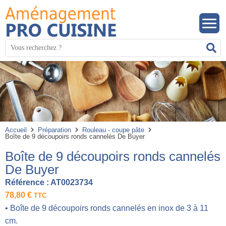
Panneau de gestion des cookies
Mots
R
clés
:
Accueil
Préparation
Rouleau - coupe pâte
Boîte de 9 découpoirs ronds cannelés De Buyer
Boîte de 9 découpoirs ronds cannelés
De Buyer
Référence :
AT0023734
78,80
€
TTC
• Boîte de 9 découpoirs ronds cannelés en inox de 3 à 11
cm.