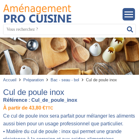
Panneau de gestion des cookies
Mots
R
clés
:
Accueil
Préparation
Bac - seau - bol
Cul de poule inox
Cul de poule inox
Référence :
Cul_de_poule_inox
À partir de
43,80
€
TTC
Ce cul de poule inox sera parfait pour mélanger les aliments
aussi bien pour un usage professionnel que particulier.
• Matière du cul de poule : inox qui permet une grande