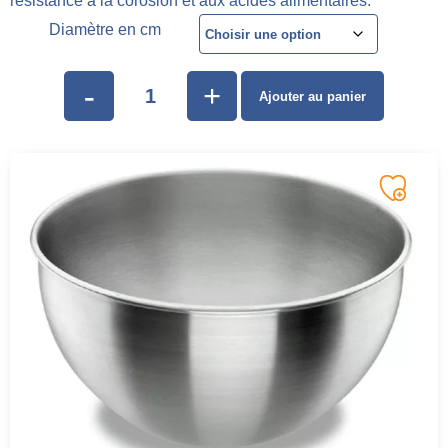
résistance à la corosion et aux acides alimentaires.
Diamètre en cm
-
+
Ajouter au panier