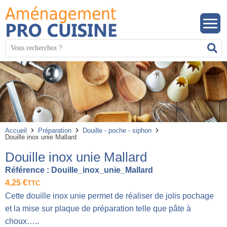
Panneau de gestion des cookies
Mots
R
clés
:
Accueil
Préparation
Douille - poche - siphon
Douille inox unie Mallard
Douille inox unie Mallard
Référence :
Douille_inox_unie_Mallard
4,25
€
TTC
Cette douille inox unie permet de réaliser de jolis pochage
et la mise sur plaque de préparation telle que pâte à
choux…..