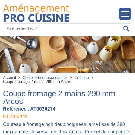
Mots
R
clés
:
Accueil
Coutellerie et accessoires
Couteau
Coupe fromage 2 mains 290 mm Arcos
Coupe fromage 2 mains 290 mm
Arcos
Référence :
AT0036274
61,70
€
TTC
Couteau à fromage noir deux poignées lame lisse de 290
mm gamme Universal de chez Arcos : Permet de couper de