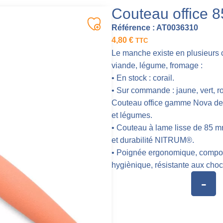
Couteau office 
Référence :
AT0036310
4,80
€
TTC
Le manche existe en plusieurs co
viande, légume, fromage :
• En stock : corail.
• Sur commande : jaune, vert, r
Couteau office gamme Nova de ch
et légumes.
• Couteau à lame lisse de 85 m
et durabilité NITRUM®.
• Poignée ergonomique, composé
hygiènique, résistante aux choc
-