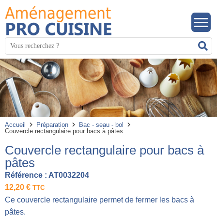
Panneau de gestion des cookies
Mots
R
clés
:
Accueil
Préparation
Bac - seau - bol
Couvercle rectangulaire pour bacs à pâtes
Couvercle rectangulaire pour bacs à
pâtes
Référence :
AT0032204
12,20
€
TTC
Ce couvercle rectangulaire permet de fermer les bacs à
pâtes.