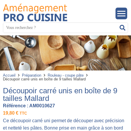
Panneau de gestion des cookies
Mots
R
clés
:
Accueil
Préparation
Rouleau - coupe pâte
Découpoir carré unis en boîte de 9 tailles Mallard
Découpoir carré unis en boîte de 9
tailles Mallard
Référence :
AM0010627
19,80
€
TTC
Ce découpoir carré uni permet de découper avec précision
et netteté les pâtes. Bonne prise en main grâce à son bord