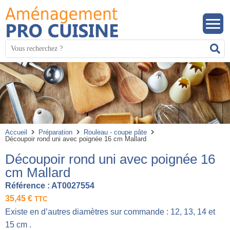
Panneau de gestion des cookies
Mots
R
clés
:
Accueil
Préparation
Rouleau - coupe pâte
Découpoir rond uni avec poignée 16 cm Mallard
Découpoir rond uni avec poignée 16
cm Mallard
Référence :
AT0027554
35,45
€
TTC
Existe en d’autres diamètres sur commande : 12, 13, 14 et
15 cm .