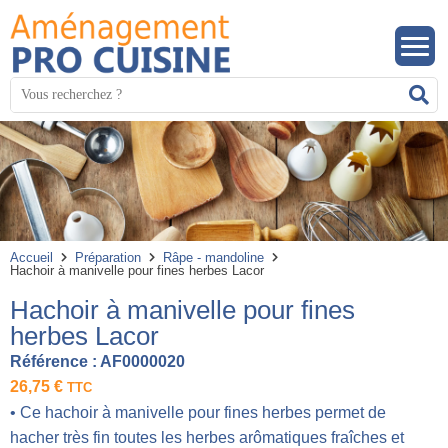
Panneau de gestion des cookies
Mots
R
clés
:
Accueil
Préparation
Râpe - mandoline
Hachoir à manivelle pour fines herbes Lacor
Hachoir à manivelle pour fines
herbes Lacor
Référence :
AF0000020
26,75
€
TTC
• Ce hachoir à manivelle pour fines herbes permet de
hacher très fin toutes les herbes arômatiques fraîches et