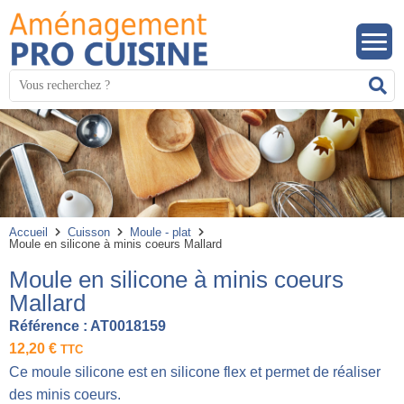
Panneau de gestion des cookies
Mots
R
clés
:
Accueil
Cuisson
Moule - plat
Moule en silicone à minis coeurs Mallard
Moule en silicone à minis coeurs
Mallard
Référence :
AT0018159
12,20
€
TTC
Ce moule silicone est en silicone flex et permet de réaliser
des minis coeurs.