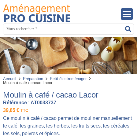
Panneau de gestion des cookies
Mots
R
clés
:
Accueil
Préparation
Petit électroménager
Moulin à café / cacao Lacor
Moulin à café / cacao Lacor
Référence :
AT0033737
39,85
€
TTC
Ce moulin à café / cacao permet de mouliner manuellement
le café, les graines, les herbes, les fruits secs, les céréales,
les sels, poivres et épices.