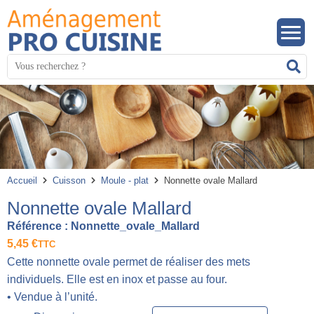
Panneau de gestion des cookies
Mots
R
clés
:
Accueil
Cuisson
Moule - plat
Nonnette ovale Mallard
Nonnette ovale Mallard
Référence :
Nonnette_ovale_Mallard
5,45
€
TTC
Cette nonnette ovale permet de réaliser des mets
individuels. Elle est en inox et passe au four.
• Vendue à l’unité.