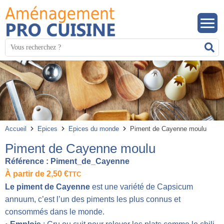
Panneau de gestion des cookies
Mots
R
clés
:
Accueil
Epices
Epices du monde
Piment de Cayenne moulu
Piment de Cayenne moulu
Référence :
Piment_de_Cayenne
À partir de
2,50
€
TTC
Le piment de Cayenne
est une variété de Capsicum
annuum, c’est l’un des piments les plus connus et
consommés dans le monde.