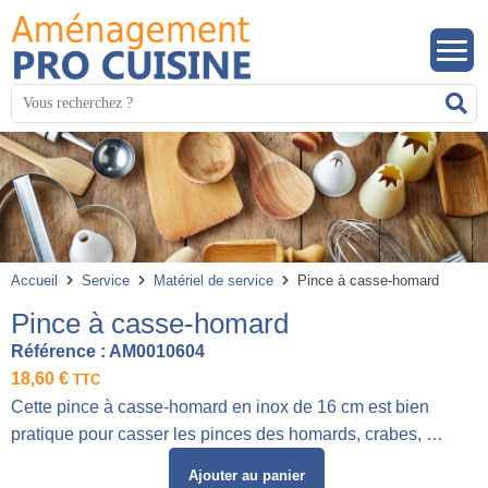
Panneau de gestion des cookies
Mots
R
clés
:
Accueil
Service
Matériel de service
Pince à casse-homard
Pince à casse-homard
Référence :
AM0010604
18,60
€
TTC
Cette pince à casse-homard en inox de 16 cm est bien
pratique pour casser les pinces des homards, crabes, …
Ajouter au panier