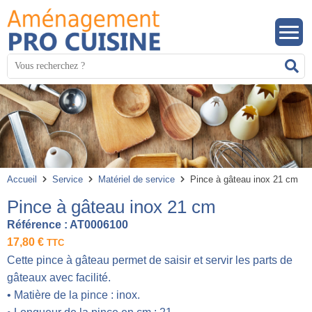
Panneau de gestion des cookies
Mots
R
clés
:
Accueil
Service
Matériel de service
Pince à gâteau inox 21 cm
Pince à gâteau inox 21 cm
Référence :
AT0006100
17,80
€
TTC
Cette pince à gâteau permet de saisir et servir les parts de
gâteaux avec facilité.
• Matière de la pince : inox.