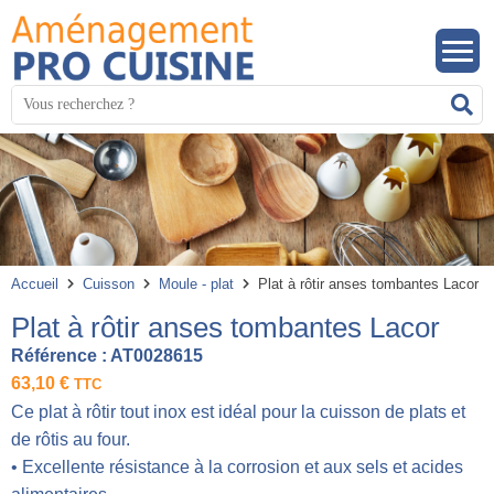
Panneau de gestion des cookies
Mots
R
clés
:
Accueil
Cuisson
Moule - plat
Plat à rôtir anses tombantes Lacor
Plat à rôtir anses tombantes Lacor
Référence :
AT0028615
63,10
€
TTC
Ce plat à rôtir tout inox est idéal pour la cuisson de plats et
de rôtis au four.
• Excellente résistance à la corrosion et aux sels et acides