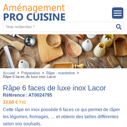
Panneau de gestion des cookies
Mots
R
clés
:
Accueil
Préparation
Râpe - mandoline
Râpe 6 faces de luxe inox Lacor
Râpe 6 faces de luxe inox Lacor
Référence :
AT0024795
33,60
€
TTC
Cette râpe en inox possède 6 faces ce qui permet de râper
les légumes, fromages, … et obtenir des tailles différentes
selon vos souhaits.