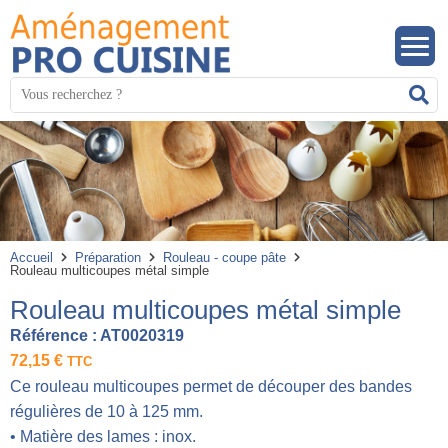
Panneau de gestion des cookies
Mots
R
clés
:
Accueil
Préparation
Rouleau - coupe pâte
Rouleau multicoupes métal simple
Rouleau multicoupes métal simple
Référence :
AT0020319
72,15
€
TTC
Ce rouleau multicoupes permet de découper des bandes
régulières de 10 à 125 mm.
• Matière des lames : inox.