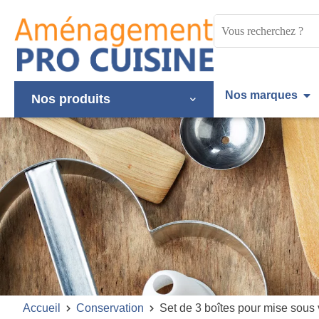
Panneau de gestion des cookies
Mots
clés
:
Nos marques
Nos produits
Accueil
Conservation
Set de 3 boîtes pour mise sous 