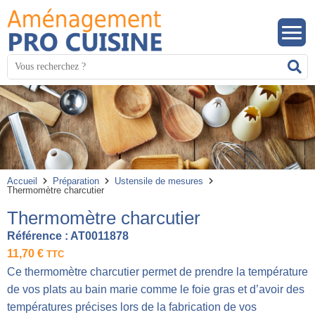
Panneau de gestion des cookies
Mots
R
clés
:
Accueil
Préparation
Ustensile de mesures
Thermomètre charcutier
Thermomètre charcutier
Référence :
AT0011878
11,70
€
TTC
Ce thermomètre charcutier permet de prendre la température
de vos plats au bain marie comme le foie gras et d’avoir des
températures précises lors de la fabrication de vos