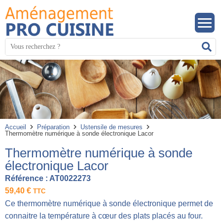
Panneau de gestion des cookies
Mots
R
clés
:
Accueil
Préparation
Ustensile de mesures
Thermomètre numérique à sonde électronique Lacor
Thermomètre numérique à sonde
électronique Lacor
Référence :
AT0022273
59,40
€
TTC
Ce thermomètre numérique à sonde électronique permet de
connaitre la température à cœur des plats placés au four.