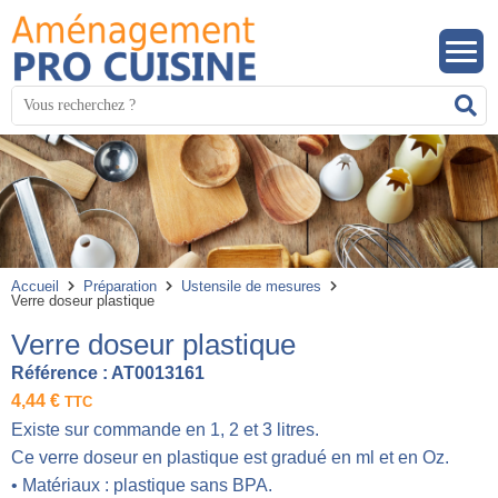
Panneau de gestion des cookies
Mots
R
clés
:
Accueil
Préparation
Ustensile de mesures
Verre doseur plastique
Verre doseur plastique
Référence :
AT0013161
4,44
€
TTC
Existe sur commande en 1, 2 et 3 litres.
Ce verre doseur en plastique est gradué en ml et en Oz.
• Matériaux : plastique sans BPA.