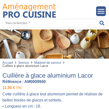
Panneau de gestion des cookies
Mots
R
clés
:
Accueil
Service
Matériel de service
Cuillère à glace aluminium Lacor
Cuillère à glace aluminium Lacor
Référence :
AM0009940
11,90
€
TTC
Cette cuillère à glace tout aluminium permet de réaliser de
belles boules de glaces et sorbets.
• Longueur en cm : 18.