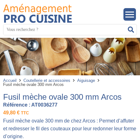
Panneau de gestion des cookies
Mots
R
clés
:
Accueil
Coutellerie et accessoires
Aiguisage
Fusil mèche ovale 300 mm Arcos
Fusil mèche ovale 300 mm Arcos
Référence :
AT0036277
49,80
€
TTC
Fusil mèche ovale 300 mm de chez Arcos : Permet d’affuter
et redresser le fil des couteaux pour leur redonner leur forme
d’origine.