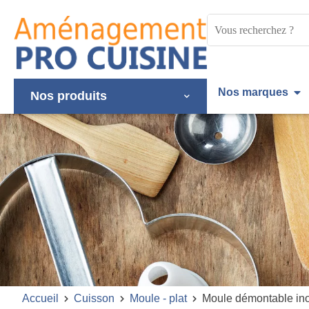
Panneau de gestion des cookies
Mots
clés
:
Nos marques
Nos produits
Accueil
Cuisson
Moule - plat
Moule démontable ino