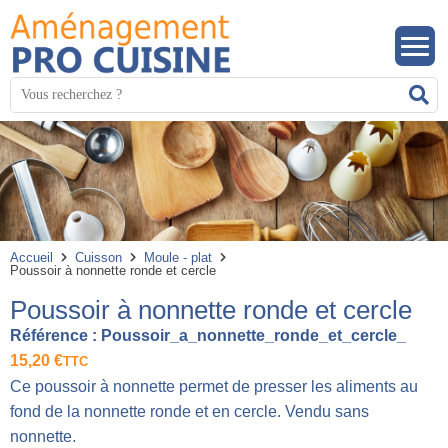
Panneau de gestion des cookies
Mots
R
clés
:
Accueil
Cuisson
Moule - plat
Poussoir à nonnette ronde et cercle
Poussoir à nonnette ronde et cercle
Référence :
Poussoir_a_nonnette_ronde_et_cercle_
15,20
€
TTC
Ce poussoir à nonnette permet de presser les aliments au
fond de la nonnette ronde et en cercle. Vendu sans
nonnette.