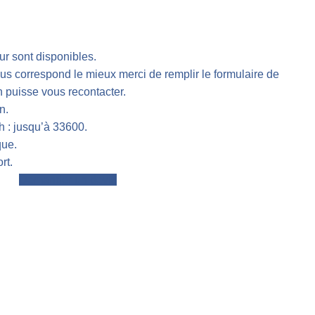
ur sont disponibles.
ous correspond le mieux merci de remplir le formulaire de
 puisse vous recontacter.
n.
h : jusqu’à 33600.
que.
rt.
Demander un devis